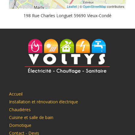
Leaflet
| ©
OpenStreetMap
contributors
198 Rue Charles Longuet 59690 Vieux-Condé
Accueil
Installation et rénovation électrique
Chaudières
Cuisine et salle de bain
Domotique
Contact - Devis